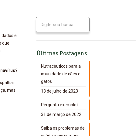
uidados e
e que
s
Últimas Postagens
Nutracêuticos para a
onavírus?
imunidade de cães e
gatos
espalhar
nça, mas
13 de julho de 2023
e
Pergunta exemplo?
31 de março de 2022
Saiba os problemas de
saúde mais comuns