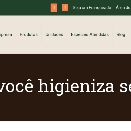
Seja um Franqueado
Área do
mpresa
Produtos
Unidades
Espécies Atendidas
Blog
ocê higieniza s