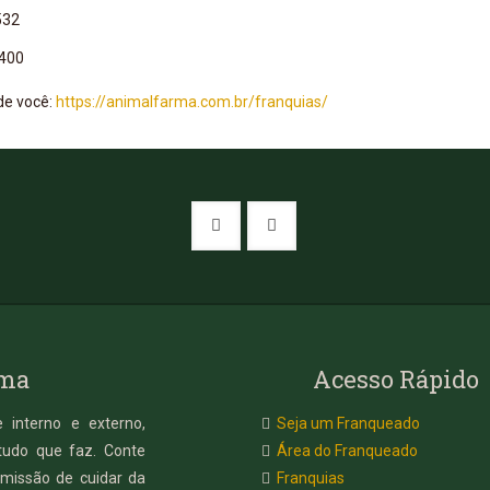
532
5400
de você:
https://animalfarma.com.br/franquias/
rma
Acesso Rápido
 interno e externo,
Seja um Franqueado
tudo que faz. Conte
Área do Franqueado
missão de cuidar da
Franquias