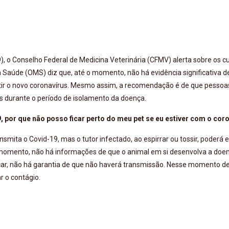
, o Conselho Federal de Medicina Veterinária (CFMV) alerta sobre os c
 Saúde (OMS) diz que, até o momento, não há evidência significativa d
tir o novo coronavírus. Mesmo assim, a recomendação é de que pessoa
s durante o período de isolamento da doença.
, por que não posso ficar perto do meu pet se eu estiver com o cor
smita o Covid-19, mas o tutor infectado, ao espirrar ou tossir, poderá 
o momento, não há informações de que o animal em si desenvolva a doe
ocar, não há garantia de que não haverá transmissão. Nesse momento d
r o contágio.