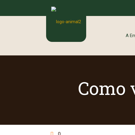
A E
Como v
0