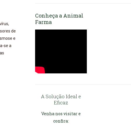
Conheça a Animal
Farma
írus,
ssores de
lasmose e
ça-se a
das
A Solução Ideal e
Eficaz
Venha nos visitar e
confira: