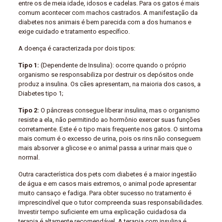
entre os de meia idade, idosos e cadelas. Para os gatos é mais
comum acontecer com machos castrados. A manifestação da
diabetes nos animais é bem parecida com a dos humanos e
exige cuidado e tratamento específico.
A doença é caracterizada por dois tipos:
Tipo 1:
(Dependente de Insulina): ocorre quando o próprio
organismo se responsabiliza por destruir os depósitos onde
produz a insulina. Os cães apresentam, na maioria dos casos, a
Diabetes tipo 1;
Tipo 2:
O pâncreas consegue liberar insulina, mas o organismo
resiste a ela, não permitindo ao hormônio exercer suas funções
corretamente. Este é o tipo mais frequente nos gatos. O sintoma
mais comum é o excesso de urina, pois os rins não conseguem
mais absorver a glicose e o animal passa a urinar mais que o
normal.
Outra característica dos pets com diabetes é a maior ingestão
de água e em casos mais extremos, o animal pode apresentar
muito cansaço e fadiga. Para obter sucesso no tratamento é
imprescindível que o tutor compreenda suas responsabilidades.
Investir tempo suficiente em uma explicação cuidadosa da
terapia é altamente recomendável. A terapia com insulina é