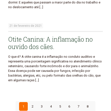
dormir. E aqueles que passam a maior parte do dia no trabalho e
no deslocamento até
[…]
21 de fevereiro de 2021
Otite Canina: A inflamação no
ouvido dos cães.
O que é? A otite canina é a inflamação no conduto auditivo e
representa uma porcentagem significativa no atendimento clínico
veterinário, causando forte incômodo e dor para o animalzinho.
Essa doença pode ser causada por fungos, infecção por
bactérias, alergias, etc, ou pelo formato das orelhas do cão, que
em algumas raças
[…]
1
2
3
4
5
6
7
8