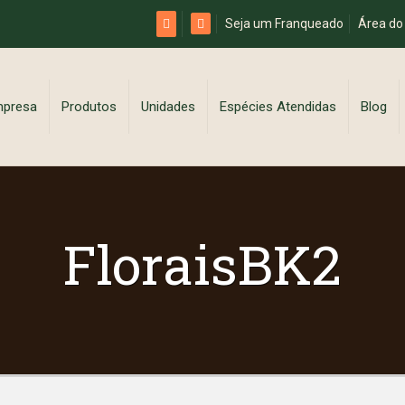
Seja um Franqueado
Área do
mpresa
Produtos
Unidades
Espécies Atendidas
Blog
FloraisBK2